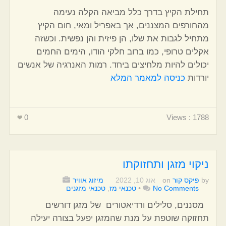
תחילת הקיץ בדרך כלל מביאה הקלה נעימה
מהחורפים המצננים, אך באפריל ומאי, חום הקיץ
מתחיל לגבות את שלו, הן פיזית והן נפשית. וכשזה
אקלים טרופי, כמו ברוב חלקי הודו, הימים החמים
יכולים להיות מלחיצים ביחד. רמות האנרגיה של אנשים
יורדות
כניסה למאמר המלא
0
Views : 1788
ניקוי מזגן ותחזוקתו
by
פיקס קור
on
אוג 10, 2022
מיזוג אוויר
No Comments
•
טכנאי מז
,
טכנאי מזגנים
מסננים, סלילים ורדיאטורים של מזגן דורשים
תחזוקה שוטפת על מנת שהמזגן יפעל בצורה יעילה