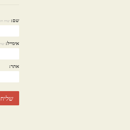
שם:
שדה חו
אימייל:
שדה
אתר: