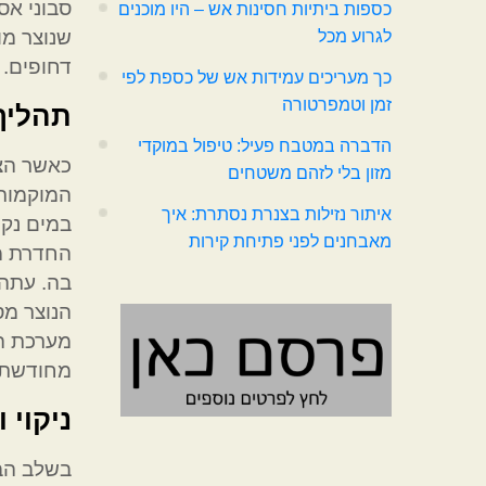
סבוני אס
כספות ביתיות חסינות אש – היו מוכנים
שנוצר מו
לגרוע מכל
דחופים.
כך מעריכים עמידות אש של כספת לפי
זמן וטמפרטורה
תהליך
הדברה במטבח פעיל: טיפול במוקדי
כאשר הצו
מזון בלי לזהם משטחים
המוקמות 
איתור נזילות בצנרת נסתרת: איך
במים נקי
מאבחנים לפני פתיחת קירות
החדרת מצ
בה. עתה 
הנוצר מס
מערכת הב
מחודשת.
ניקוי 
בשלב הבא