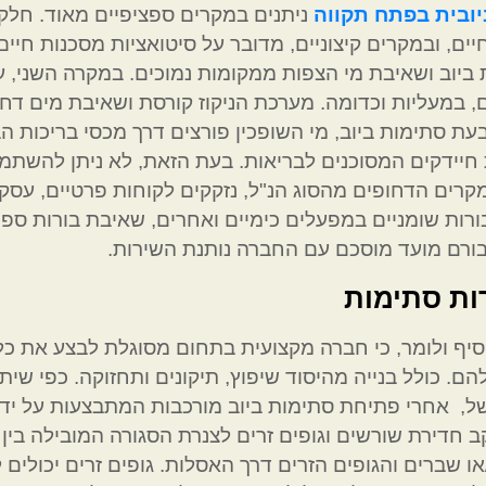
יובית בפתח תקווה
ניתנים במקרים ספציפיים מאוד. חל
ים, ובמקרים קיצוניים, מדובר על סיטואציות מסכנות חיי
ביוב ושאיבת מי הצפות ממקומות נמוכים. במקרה השני, על
 במעליות וכדומה. מערכת הניקוז קורסת ושאיבת מים דחופ
עת סתימות ביוב, מי השופכין פורצים דרך מכסי בריכות הב
חיידקים המסוכנים לבריאות. בעת הזאת, לא ניתן להשת
קרים הדחופים מהסוג הנ"ל, נזקקים לקוחות פרטיים, עסקיי
רות שומניים במפעלים כימיים ואחרים, שאיבת בורות ספיג
ורם מועד מוסכם עם החברה נותנת השירות.
ות סתימות
סיף ולומר, כי חברה מקצועית בתחום מסוגלת לבצע את כל
הם. כולל בנייה מהיסוד שיפוץ, תיקונים ותחזוקה. כפי שי
ל, אחרי פתיחת סתימות ביוב מורכבות המתבצעות על ידי 
ב חדירת שורשים וגופים זרים לצנרת הסגורה המובילה בין
או שברים והגופים הזרים דרך האסלות. גופים זרים יכולים 