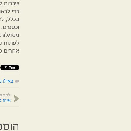
שכבות לכ
כדי לראו
בכלל, לה
וכספים. 
מסוגלות 
לפתוח סת
אחרים כד
באילו מ
למאמר
איזה ס
הוספ