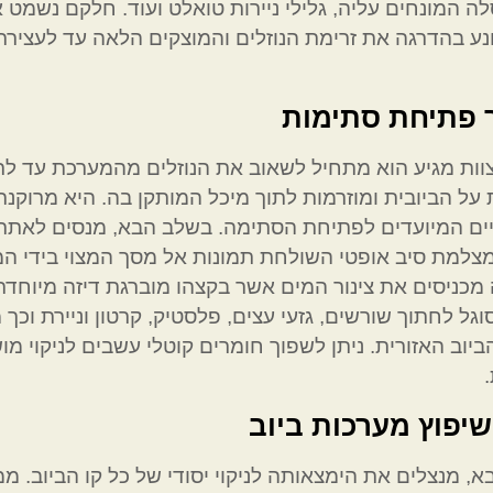
לה המונחים עליה, גלילי ניירות טואלט ועוד. חלקם נשמט
נע בהדרגה את זרימת הנוזלים והמוצקים הלאה עד לעצירתם
 פתיחת סתימות
ות מגיע הוא מתחיל לשאוב את הנוזלים מהמערכת עד לרי
על הביובית ומוזרמות לתוך מיכל המותקן בה. היא מרוק
ים המיועדים לפתיחת הסתימה. בשלב הבא, מנסים לאתר א
למת סיב אופטי השולחת תמונות אל מסך המצוי בידי המפ
מכניסים את צינור המים אשר בקצהו מוברגת דיזה מיוחדת 
וגל לחתוך שורשים, גזעי עצים, פלסטיק, קרטון וניירת ו
יוב האזורית. ניתן לשפוך חומרים קוטלי עשבים לניקוי 
ושיפוץ מערכות ביוב
, מנצלים את הימצאותה לניקוי יסודי של כל קו הביוב.