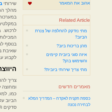
אהוב את המאמר
שירותי
ב
מהלך החי
במערכות 
Related Article
במקלטים,
לרכוש. ב
מתי נזדקק להחלפה של צנרת
המכילות 
הביוב?
בנוסף למ
מהן בריכות ביוב?
שאיבת בו
איזה סוגי ביובית קיימים
לקבוע עב
והשימוש בהן?
היווצר
מתי צריך שירותי ביובית?
צריך להו
מאמרים חדשים
ומחוצה ל
כמו, למש
כספת תקנית לאקדח – המדריך המלא
הביוב עק
לבחירה נכונה
סדקים ו/