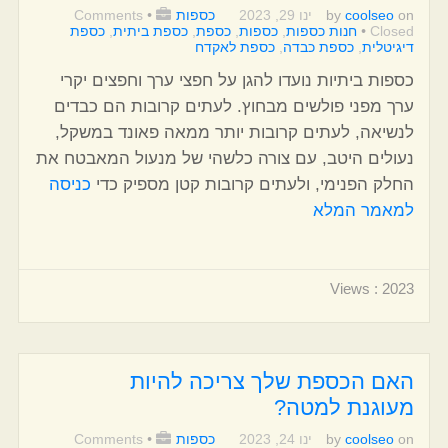
on
coolseo
by
ינו 29, 2023
כספות
•
Comments
Closed
•
חנות כספות
,
כספות
,
כספת
,
כספת ביתית
,
כספת
דיגיטלית
,
כספת כבדה
,
כספת לאקדח
כספות ביתיות נועדו להגן על חפצי ערך וחפצים יקרי
ערך מפני פולשים מבחוץ. לעתים קרובות הם כבדים
לנשיאה, לעתים קרובות יותר ממאה פאונד במשקל,
נעולים היטב, עם צורה כלשהי של מנעול המאבטח את
החלק הפנימי, ולעתים קרובות קטן מספיק כדי
כניסה
למאמר המלא
Views : 2023
האם הכספת שלך צריכה להיות
מעוגנת למטה?
on
coolseo
by
ינו 24, 2023
כספות
•
Comments