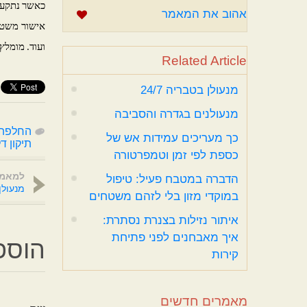
כאשר נתקעים
אהוב את המאמר
אישור משטרת
ועוד. מומלץ
Related Article
מנעולן בטבריה 24/7
מנעולנים בגדרה והסביבה
החלפת מ
כך מעריכים עמידות אש של
תיקון ד
כספת לפי זמן וטמפרטורה
למאמר
הדברה במטבח פעיל: טיפול
מנעולן ב
במוקדי מזון בלי לזהם משטחים
איתור נזילות בצנרת נסתרת:
איך מאבחנים לפני פתיחת
הוספ
קירות
מאמרים חדשים