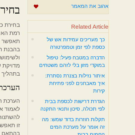
בחירת
אהוב את המאמר
בחירת כס
Related Article
רמת האיו
כך מעריכים עמידות אש של
תאפשר שמ
כספת לפי זמן וטמפרטורה
בהבנת ה
ולשימוש,
הדברה במטבח פעיל: טיפול
במוקדי מזון בלי לזהם משטחים
מדויקת ש
בתהליך ב
איתור נזילות בצנרת נסתרת:
איך מאבחנים לפני פתיחת
הערכת 
קירות
הערכת רמ
הגדרת דרישות לכספת בבית
לאמוד את
לפי תכולה, סיכון ותנאי התקנה
להשתנות 
תקלות חוזרות בדוד שמש: מה
זו תאפשר
זה אומר על מערכת המים
בהתאם לס
החמים בבית