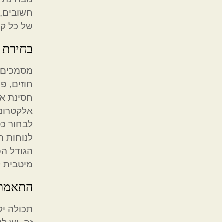
חשובים, 
של כל קט
בחירת 
מסמכים ח
חוזים, פ
חסינת אש
אלקטרוני
לבחור כס
לנוחות 
הגודל הפ
מיטבית ל
התאמת כ
תכולה יק