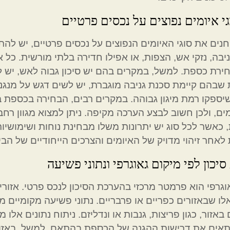
וגי איומים נפוצים על נכסים פרטיים
נים את סוגי האיומים הנפוצים על נכסים פרטיים, יש להתיי
ניבה, נזקי אש, הצפות, או אפילו חדירה בלתי מורשית. כל
ירת כספת. למשל, במקרים בהם יש סיכון גבוה לאש, יש 
שבהם קיימת סכנת גניבה מוגברת, יש לשים דגש על מנגנוני
יספקו רמת מיגון גבוהה. במקרים רבים, הבחירה בכספת
ים, ולכן חשוב לבצע הערכה מקיפה. ניתן למצוא מגוון רחב
, כאשר לכל סוג יש יתרונות משלו מבחינת נוחות ושימושיות
לאחר זיהוי מדויק של האיומים והצרכים הייחודיים של הבי
יכון לפי מיקום גאוגרפי ונתוני פשיעה
וגרפי הוא פרמטר מרכזי בהערכת הסיכון לנכס פרטי. אזורי
לו שבאזורים כפריים או פרבריים. נתוני פשיעה מקומיים 
באזור, כגון פריצות, גנבות או ונדליזם. ניתוח נתונים אל
תאים את דרישות ההגנה של הכספת בהתאם. למשל, באזורי