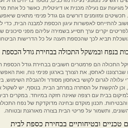
שים דגש על מנגנוני נעילה מורכבים, מספר בריחים גדול ו
 מגיעות עם נעילה מכנית או דיגיטלית, כאשר כל אחת מהן
תכשיטים ומזומנים דורשים גם גודל פנימי מתאים שיאפשר 
שוב להתייחס לאפשרות עיגון הכספת למבנה הבית, כדי ל
ריטים יקרים ערך תסייע בשמירה עליהם מפני סיכונים שו
שכלת תביא לכך שהכספת תענה על כל הדרישות הביטחוניו
ת בנפח ובמשקל התכולה בבחירת גודל הכספת
קל התכולה הם פרמטרים חשובים בבחירת גודל הכספת ה
שברצוננו לאחסן, את הצורך בארגון פנימי נוח, ואת האפ
 עלולה לגרום לקושי באחסון מסודר ולהגבלת השימוש, בע
 וכן להקשות על הסתרה במרחב הבית. בנוסף, יש לשקול
מיקום בבית עם רצפה שאינה חזקה במיוחד. במקרים רבים, י
הבטיחות. תכנון מוקדם ובחינה מדוקדקת של נפח התכולה
שונים, ותשמור על פריטי הבית בצורה מאורגנת ובטוחה.
ם טכניים ובטיחותיים בבחירת כספת לבית