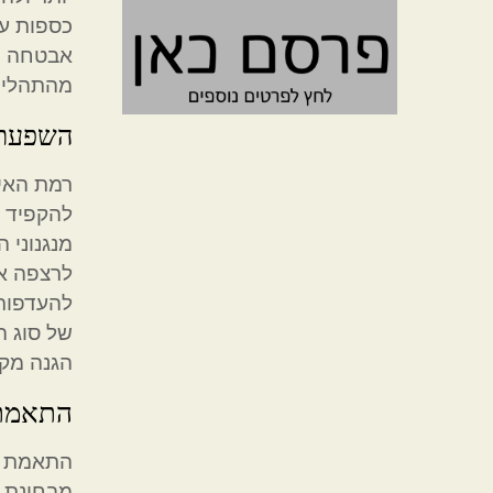
כספות עם
אבטחה מק
מהתהליך,
השפעת 
רמת האיו
להקפיד ע
מנגנוני 
לרצפה או
להעדפות 
של סוג ה
הגנה מק
התאמת 
התאמת הכ
מבחינת ג