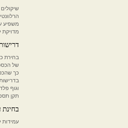
שיקולים 
הרלוונטי
משפיע על
מדויקת ל
דרישות 
בחירת כס
של הכספת
כך שהכספ
בדרישות 
וגוף פלד
תקן תספק
בחינת ע
עמידות ל