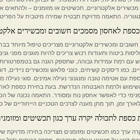
מכשירים אלקטרוניים, תכשיטים או מזומנים – ולהתאים 
גוריה. התאמה מדויקת תבטיח שמירה מיטבית על הפריטים 
כספת לאחסון מסמכים חשובים ומכשירים אלקטר
שובים ומכשירים אלקטרוניים מצריכים טיפול מיוחד בבחי
וליסות ביטוח ותעודות רכוש צריכים להיות מוגנים מפני גני
 עם רמת עמידות גבוהה, שתספק הגנה גם בטמפרטורות ג
ים, כמו דיסקים קשיחים, כונני פלאש ומכשירים ניידים, דור
פת עם אטימה טובה ומנגנוני נעילה אמינים. סוגי נעילה מ
השימוש ולרמת האבטחה הנדרשת. בעת בחירת כספת לאחסו
נימי כדי לאפשר אחסון נוח ומסודר. התאמה נכונה של 
אורך זמן, תוך מתן מענה לצרכים הטכניים הייחודיים של כל
ספת לתכולה יקרה ערך כגון תכשיטים ומזומני
רה ערך כמו תכשיטים ומזומנים מצריכה בחירה מדויקת של