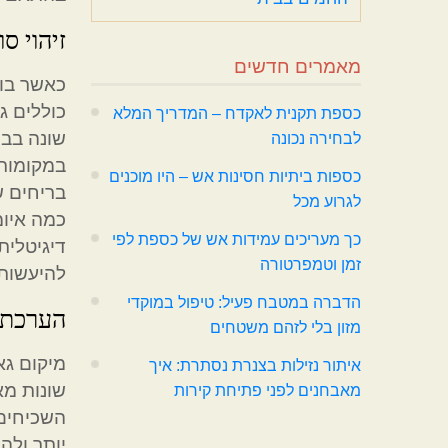
זיהוי ס
מאמרים חדשים
כאשר בוח
כוללים ג
כספת תקנית לאקדח – המדריך המלא
שונה בבח
לבחירה נכונה
במקומות 
כספות ביתיות חסינות אש – היו מוכנים
בריחים ש
לגרוע מכל
כמה איומ
כך מעריכים עמידות אש של כספת לפי
דיגיטלית
זמן וטמפרטורה
להיעשות 
הדברה במטבח פעיל: טיפול במוקדי
הערכת ס
מזון בלי לזהם משטחים
מיקום גא
איתור נזילות בצנרת נסתרת: איך
שונות מא
מאבחנים לפני פתיחת קירות
השכיחים 
יותר ולה