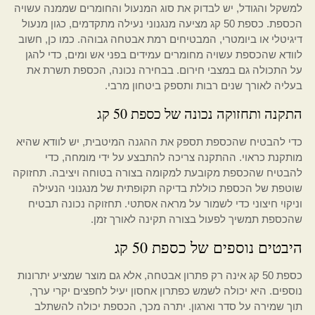
למשקל והגודל, יש לבדוק את סוג המנעול והחומרים שממנה עשויה
הכספת. כספת 50 קג מציעה מנגנוני נעילה מתקדמים, כגון מנעול
דיגיטלי או ביומטרי, המבטיחים רמת אבטחה גבוהה. כמו כן, חשוב
לוודא שהכספת עשויה מחומרים עמידים בפני אש ומים, כדי להגן
על התכולה גם במצבי חירום. בבחירה נכונה, הכספת תשרת את
בעליה לאורך שנים רבות ותספק ביטחון מרבי.
התקנה ותחזוקה נכונה של כספת 50 קג
כדי להבטיח שהכספת תספק את ההגנה המיטבית, יש לוודא שהיא
מותקנת כראוי. ההתקנה צריכה להתבצע על ידי מומחה, כדי
להבטיח שהכספת מקובעת למקומה בצורה בטוחה ויציבה. תחזוקה
שוטפת של הכספת כוללת בדיקה תקופתית של מנגנוני הנעילה
וניקוי חיצוני כדי לשמור על מראה אסתטי. תחזוקה נכונה תבטיח
שהכספת תמשיך לפעול בצורה תקינה לאורך זמן.
היבטים נוספים של כספת 50 קג
כספת 50 קג אינה רק פתרון אבטחה, אלא גם מוצר שמציע יתרונות
נוספים. היא יכולה לשמש כפתרון אחסון יעיל לחפצים יקרי ערך,
תוך שמירה על סדר וארגון. יתרה מכך, הכספת יכולה להשתלב