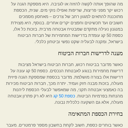
מה שהופך אותה לקשה להזזה או לגניבה. היא מספקת הגנה על
רכוש יקר מפני פריצות, שריפות ואפילו נזקי מים. שנית, הכספת
מתוכננת להתאים למגוון רחב של צרכים – מאחסון מסמכים
חשובים ועד תכשיטים וחפצים יקרים אחרים. בנוסף, היא מצוידת
במנגנון נעילה מתקדם שמבטיח אבטחה מרבית. בזכות כל אלו,
כספת 50 קג עומדת בדרישות המחמירות של חברות הביטוח
בישראל, ומקנה לבעליה שקט נפשי וביטחון כלכלי.
מענה לדרישות חברות הביטוח
כאשר מדובר בביטוח רכוש, חברות הביטוח בישראל מציבות
דרישות מחמירות בנוגע לאבטחת הנכסים. כספת 50 קג עונה על
דרישות אלו בצורה מושלמת. מדובר בכספת שמספקת הגנה פיזית
מעולה, בזכות מבנה חזק ועמיד. יתרה מכך, חברות הביטוח מכירות
בה כאמצעי אבטחה תקני, מה שמאפשר לבעלי הכספת ליהנות
מהנחות בפרמיות הביטוח.
כספת 50 קג
היא לא רק פתרון אבטחה
מעולה, אלא גם השקעה כלכלית נבונה.
בחירת הכספת המתאימה
כאשר בוחרים כספת, חשוב לקחת בחשבון מספר פרמטרים. מעבר