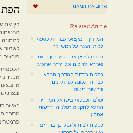
הפתר
אהוב את המאמר
בין אם א
Related Article
הבטיחות.
המדריך המקצועי לבחירת כספת
לתמונה 
לבית והגנה על רכוש יקר
לשמור על
פורצים פ
כספת לנשק ארוך - אחסון בטוח
ואחראי לרובים וכלי ירייה ארוכים
הכספות ל
כספות כבדות המדריך המלא
מכניות, 
לבחירה נכונה לפי תקנים
מתבצעת ב
ודרישות ביטוח
ובצרכים 
עולם הכספות בישראל המדריך
כאשר בוח
המלא לתקנים רגולציה ודרישות
מספר הב
אחסון
פרמטרים
כספות לבית ולעסק כך בוחרים
נכון ומגנים על הרכוש