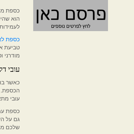
כספת מכ
הוא שהיא
לעמידות 
כספת לא
טביעת אצ
מודרני ו
עובי דל
כאשר בוח
הכספת. 
עובי מתא
כספת עם 
גם על הע
שלכם מוג