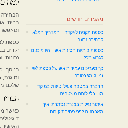
למה כד
הבחירה ב
מאמרים חדשים
בבית, את
ומאפשרת
כספת תקנית לאקדח – המדריך המלא
לבחירה נכונה
כספת לא
ילדים בב
כספות ביתיות חסינות אש – היו מוכנים
נכונות, 
לגרוע מכל
כך מעריכים עמידות אש של כספת לפי
בנוסף, 
זמן וטמפרטורה
ומוגנת, 
שלכם מפנ
הדברה במטבח פעיל: טיפול במוקדי
מזון בלי לזהם משטחים
הבחירה 
איתור נזילות בצנרת נסתרת: איך
כאשר מד
מאבחנים לפני פתיחת קירות
דיגיטלית
האישיות